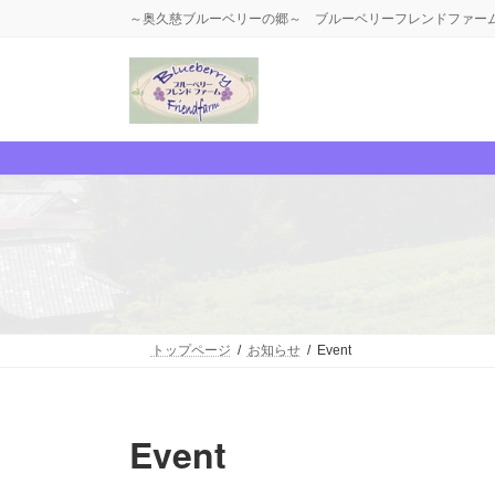
コ
ナ
～奥久慈ブルーベリーの郷～ ブルーベリーフレンドファー
ン
ビ
テ
ゲ
ン
ー
ツ
シ
へ
ョ
ス
ン
キ
に
ッ
移
プ
動
トップページ
お知らせ
Event
Event