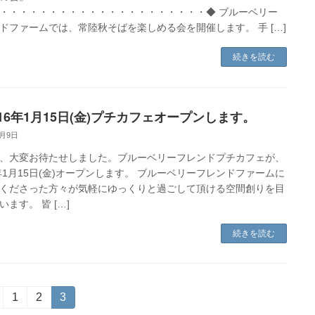
・・・・・・・・・・・・・・・・・・・・・◆ ブルーベリー
ドファームでは、常陸秋そばを楽しめる会を開催します。 手 […]
続きを読む
016年1月15日(金)プチカフェオープンします。
1月9日
、大変お待たせしました。ブルーベリーフレンドプチカフェが、
6年1月15日(金)オープンします。 ブルーベリーフレンドファームに
くださった方々が気軽にゆっくりと過ごして頂ける空間創りを目
います。 皆 […]
続きを読む
固
1
固
2
固
3
定
定
定