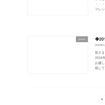
・・・
フレン
◆2
Event
2016年
皆さま
201
お越し
指して
投
«