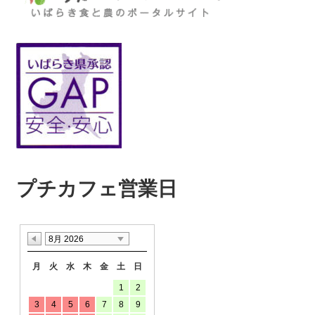
プチカフェ営業日
8月 2026
月
火
水
木
金
土
日
1
2
3
4
5
6
7
8
9