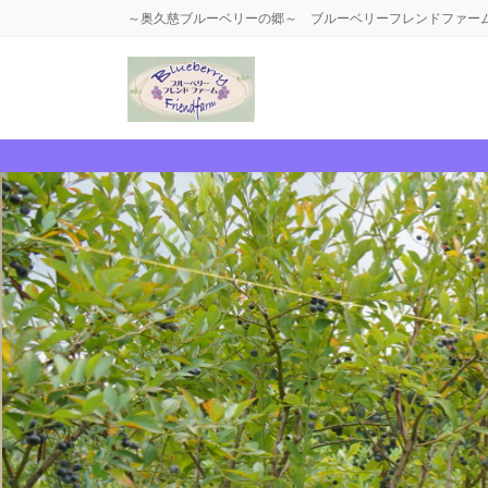
コ
ナ
～奥久慈ブルーベリーの郷～ ブルーベリーフレンドファー
ン
ビ
テ
ゲ
ン
ー
ツ
シ
へ
ョ
ス
ン
キ
に
ッ
移
プ
動