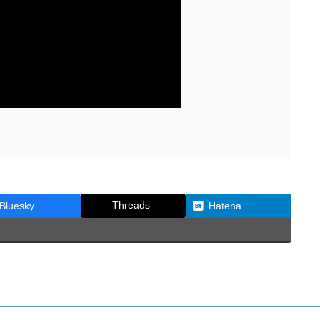
Threads
Bluesky
Hatena