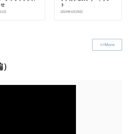
らせ
ト
11日
2024年4月29日
>>More
編）